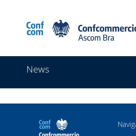
Associazione Commercianti zona di Bra
Via Eucl
News
Navig