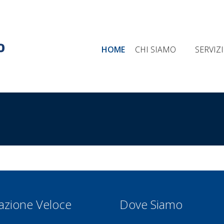
ide Milano, 8 12042 Bra
Contattaci
+39 0172 413030
HOME
CHI SIAMO
SERVIZ
azione Veloce
Dove Siamo