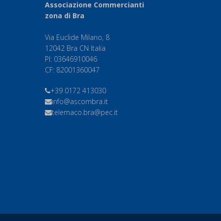
Associazione Commercianti
zona di Bra
Via Euclide Milano, 8
12042 Bra CN Italia
PI: 03646910046
CF: 82001360047
+39 0172 413030
info@ascombra.it
telemaco.bra@pec.it