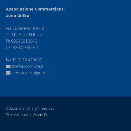
Associazione Commercianti
zona di Bra
Via Euclide Milano, 8
12042 Bra CN Italia
PI: 03646910046
CF: 82001360047
+39 0172 413030
info@ascombra.it
telemaco.bra@pec.it
© AscomBra - All right reserved.
Sito realizzato da
Ascom Bra