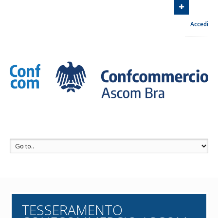
Associazione Commercianti zona di Bra
Via Euclide
Accedi
Milano, 8 12042 Bra
Contattaci
+39 0172 413030
TESSERAMENTO