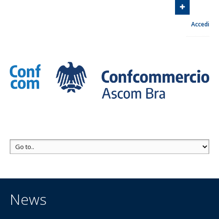
Associazione Commercianti zona di Bra
Via Euclide
Accedi
Milano, 8 12042 Bra
Contattaci
+39 0172 413030
News