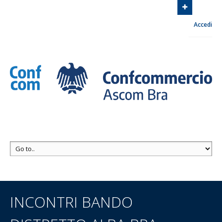
Associazione Commercianti zona di Bra
Via Euclide
Accedi
Milano, 8 12042 Bra
Contattaci
+39 0172 413030
INCONTRI BANDO