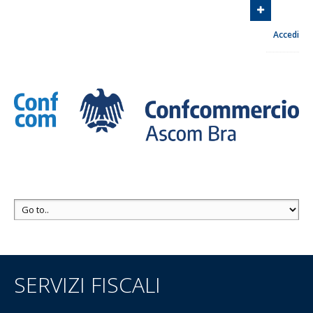
Associazione Commercianti zona di Bra
Via Euclide
Accedi
Milano, 8 12042 Bra
Contattaci
+39 0172 413030
SERVIZI FISCALI